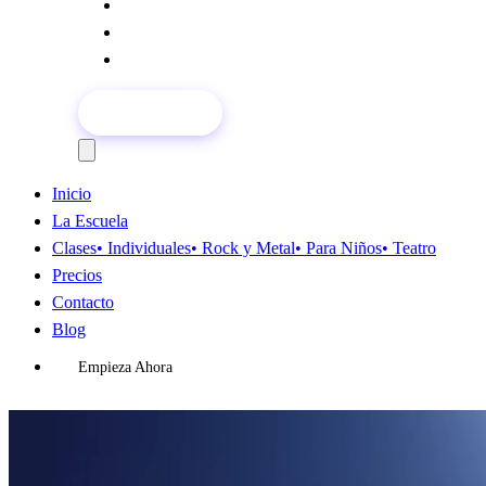
Precios
Contacto
Blog
Empieza Ahora
Inicio
La Escuela
Clases
• Individuales
• Rock y Metal
• Para Niños
• Teatro
Precios
Contacto
Blog
Empieza Ahora