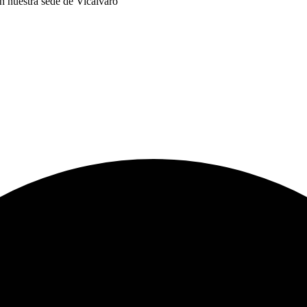
en nuestra sede de Vicálvaro
icios