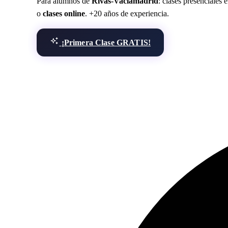
Para alumnos de
Rivas-Vaciamadrid
: clases presenciales 
o
clases online
. +20 años de experiencia.
¡Primera Clase GRATIS!
Todos los Serv