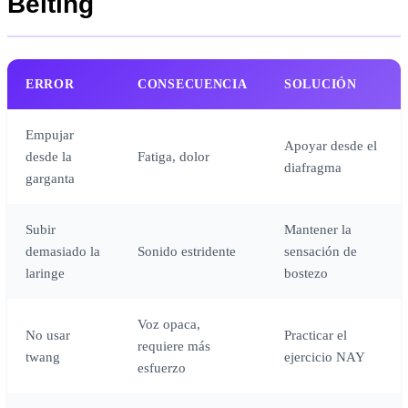
Belting
ERROR
CONSECUENCIA
SOLUCIÓN
Empujar
Apoyar desde el
desde la
Fatiga, dolor
diafragma
garganta
Subir
Mantener la
demasiado la
Sonido estridente
sensación de
laringe
bostezo
Voz opaca,
No usar
Practicar el
requiere más
twang
ejercicio NAY
esfuerzo