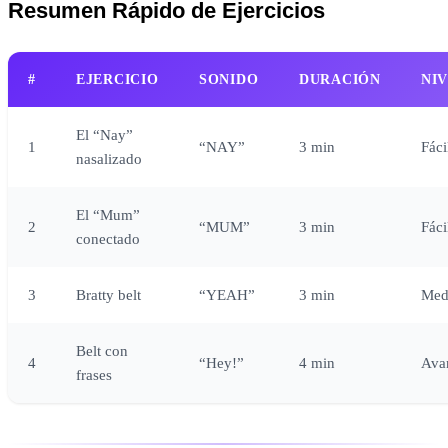
Resumen Rápido de Ejercicios
#
EJERCICIO
SONIDO
DURACIÓN
NI
El “Nay”
1
“NAY”
3 min
Fáci
nasalizado
El “Mum”
2
“MUM”
3 min
Fáci
conectado
3
Bratty belt
“YEAH”
3 min
Med
Belt con
4
“Hey!”
4 min
Ava
frases