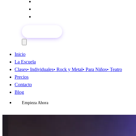
Precios
Contacto
Blog
Empieza Ahora
Inicio
La Escuela
Clases
• Individuales
• Rock y Metal
• Para Niños
• Teatro
Precios
Contacto
Blog
Empieza Ahora