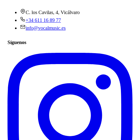
C. los Cavilas, 4, Vicálvaro
+34 611 16 89 77
info@vocalmusic.es
Síguenos