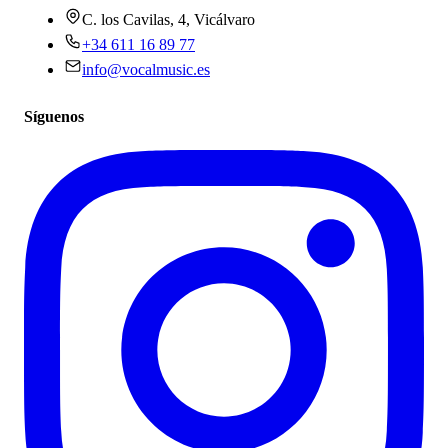
C. los Cavilas, 4, Vicálvaro
+34 611 16 89 77
info@vocalmusic.es
Síguenos