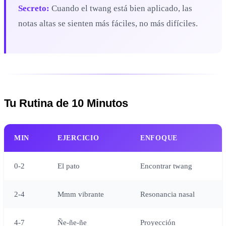
Secreto:
Cuando el twang está bien aplicado, las
notas altas se sienten más fáciles, no más difíciles.
Tu Rutina de 10 Minutos
MIN
EJERCICIO
ENFOQUE
0-2
El pato
Encontrar twang
2-4
Mmm vibrante
Resonancia nasal
4-7
Ñe-ñe-ñe
Proyección