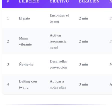
#
EJERCICIO
OBJETIVO
DURACIÓN
N
Encontrar el
1
El pato
2 min
F
twang
Activar
Mmm
2
resonancia
2 min
F
vibrante
nasal
Desarrollar
3
Ñe-ñe-ñe
3 min
M
proyección
Belting con
Aplicar a
4
3 min
A
twang
notas altas