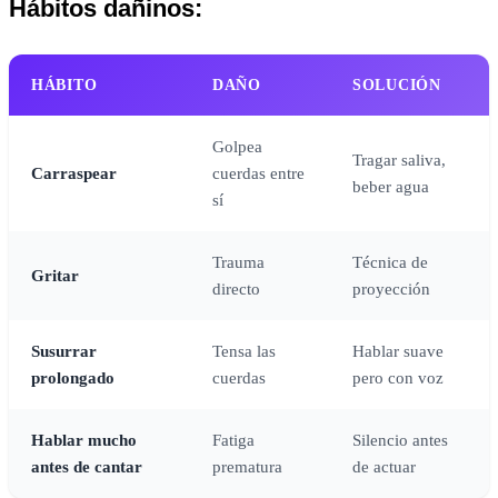
Hábitos dañinos:
HÁBITO
DAÑO
SOLUCIÓN
Golpea
Tragar saliva,
Carraspear
cuerdas entre
beber agua
sí
Trauma
Técnica de
Gritar
directo
proyección
Susurrar
Tensa las
Hablar suave
prolongado
cuerdas
pero con voz
Hablar mucho
Fatiga
Silencio antes
antes de cantar
prematura
de actuar