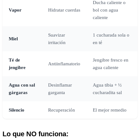
Ducha caliente o
Vapor
Hidratar cuerdas
bol con agua
caliente
Suavizar
1 cucharada sola o
Miel
irritación
en té
Té de
Jengibre fresco en
Antiinflamatorio
jengibre
agua caliente
Agua con sal
Desinflamar
Agua tibia + ½
gárgaras
garganta
cucharadita sal
Silencio
Recuperación
El mejor remedio
Lo que NO funciona: