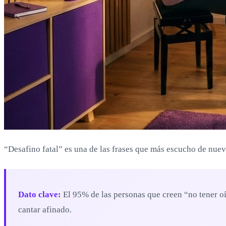
“Desafino fatal” es una de las frases que más escucho de nue
Dato clave:
El 95% de las personas que creen “no tener oí
cantar afinado.